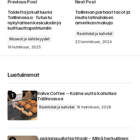
Previous Post
Next Post
Taidetta ja kulttuuria
Tallinnan parhaat tacot ja
Tallinnassa - Tutustu
muita latinalaisen
nykytaiteen keskuksiin ja
amerikan makuja
kulttuuritapahtumiin
Ravintolat ja kahvilat
Museot ja nähtävyydet
22 tammikuun, 2024
19 huhtikuun, 2025
Luetuimmat
Kalve Coffee – Kolme uutta kahvilaa
Tallinnassa
Ravintolat ja kahvilat
19 helmikuun, 2026
Laskiaispullafestifaali – Mikä herkullinen