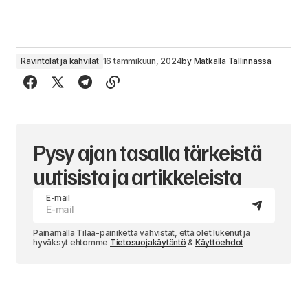
Ravintolat ja kahvilat
16 tammikuun, 2024
by
Matkalla Tallinnassa
Pysy ajan tasalla tärkeistä
uutisista ja artikkeleista
E-mail
Painamalla Tilaa-painiketta vahvistat, että olet lukenut ja
hyväksyt ehtomme
Tietosuojakäytäntö
&
Käyttöehdot