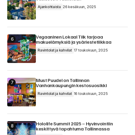
Ajankohtaista
26 kesäkuun, 2025
Vegaaninen Lokaal Tilk tarjoaa
makuelämyksiä ja ysäriestetiikkaa
Ravintolat ja kahvilat
17 toukokuun, 2025
Must Puudel on Tallinnan
Vanhankaupungin kestosuosikki
Ravintolat ja kahvilat
16 toukokuun, 2025
Hololife Summit 2025 – Hyvinvointiin
keskittyvä tapahtuma Tallinnassa