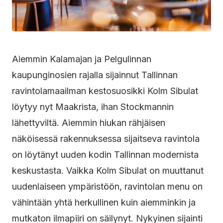
Aiemmin Kalamajan ja Pelgulinnan
kaupunginosien rajalla sijainnut Tallinnan
ravintolamaailman kestosuosikki Kolm Sibulat
löytyy nyt Maakrista, ihan Stockmannin
lähettyviltä. Aiemmin hiukan rähjäisen
näköisessä rakennuksessa sijaitseva ravintola
on löytänyt uuden kodin Tallinnan modernista
keskustasta. Vaikka Kolm Sibulat on muuttanut
uudenlaiseen ympäristöön, ravintolan menu on
vähintään yhtä herkullinen kuin aiemminkin ja
mutkaton ilmapiiri on säilynyt. Nykyinen sijainti