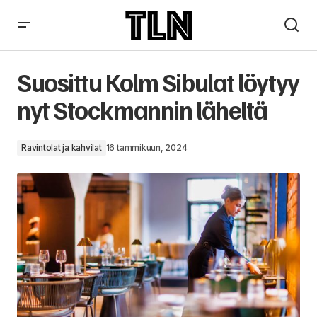
Tallinnan parhaat tacot ja muita latinalaisen amerikan makuja
Suosittu Kolm Sibulat löytyy
nyt Stockmannin läheltä
Ravintolat ja kahvilat
16 tammikuun, 2024