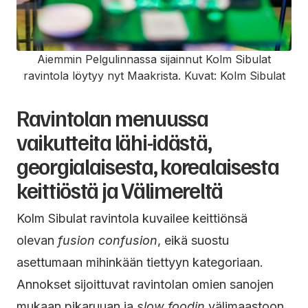
Aiemmin Pelgulinnassa sijainnut Kolm Sibulat
ravintola löytyy nyt Maakrista. Kuvat: Kolm Sibulat
Ravintolan menuussa
vaikutteita lähi-idästä,
georgialaisesta, korealaisesta
keittiöstä ja Välimereltä
Kolm Sibulat ravintola kuvailee keittiönsä
olevan
fusion confusion
, eikä suostu
asettumaan mihinkään tiettyyn kategoriaan.
Annokset sijoittuvat ravintolan omien sanojen
mukaan pikaruuan ja
slow foodin
välimaastoon.