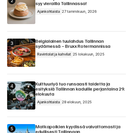
syy vierailla Tallinnassa!
Ajankohtaista
27 tammikuun, 2026
Belgialainen tuulahdus Tallinnan
sydämessä – Bruxx Rotermannissa
Ravintolat ja kahvilat
25 lokakuun, 2025
Kulttuuriyö tuo runsaasti taidetta ja
esityksiä Tallinnan kaduille perjantaina 29.
elokuuta
Ajankohtaista
28 elokuun, 2025
Matkapoikien kyydissä vaivattomasti ja
edullisesti Tallinnaan